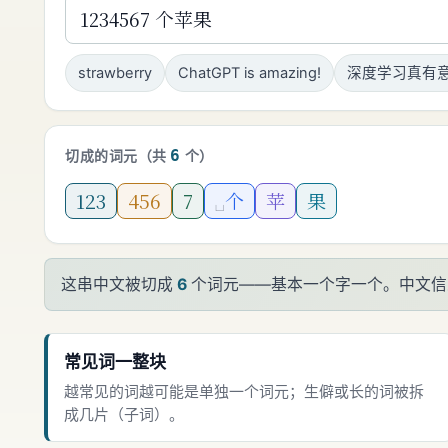
strawberry
ChatGPT is amazing!
深度学习真有
6
切成的词元（共
个）
123
456
7
␣
个
苹
果
这串中文被切成
6
个词元——基本一个字一个。中文信
常见词一整块
越常见的词越可能是单独一个词元；生僻或长的词被拆
成几片（子词）。