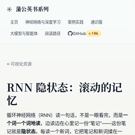
蒲公英书系列
主页
神经网络与深度学习
案例实践
通识版
大模型与智能体
阅读路径
GitHub
19k
可视化资源
RNN 隐状态：滚动的记
忆
循环神经网络（RNN）读一句话，不是一眼看完，而是
一
个词一个词地读
，边读边在心里记一份“笔记”——这份笔
记就是
隐状态
。每读一个新词，它把笔记和新词揉在一