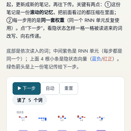
起，更新成新的笔记，再往下传。关键有两点：①这份
笔记是一份
滚动的记忆
，把前面看过的都压缩在里面；
②每一步用的是
同一套权重
（同一个 RNN 单元反复使
用）。点“下一步”，看隐状态怎样一格一格被读进来的词
改写、向右传递。
底部是依次读入的词；中间紫色是 RNN 单元（每步都是
同一个）；上面 4 根小条是隐状态向量（
蓝负
/
红正
）。
绿色箭头是上一份笔记传给下一步。
▶ 下一步
自动
重置
读了 5 个词
隐状态
h1
h2
h3
h4
h5