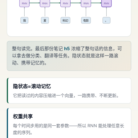
RNN
RNN
RNN
RNN
RNN
我
爱
科幻
电影
。
整句读完。最后那份笔记
h5
浓缩了整句话的信息，可
以拿去做分类、翻译等任务。隐状态就是这样一路滚
动、携带记忆的。
隐状态=滚动记忆
它把读过的内容压缩进一个向量，一路携带、不断更新。
权重共享
每个时间步用的是同一套参数——所以 RNN 能处理任意长
度的序列。