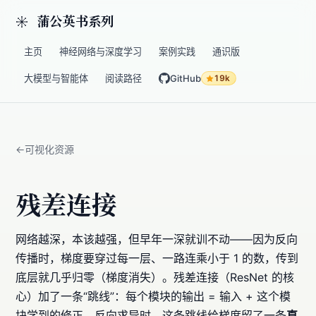
蒲公英书系列
主页
神经网络与深度学习
案例实践
通识版
大模型与智能体
阅读路径
GitHub
19k
可视化资源
残差连接
网络越深，本该越强，但早年一深就训不动——因为反向
传播时，梯度要穿过每一层、一路连乘小于 1 的数，传到
底层就几乎归零（梯度消失）。残差连接（ResNet 的核
心）加了一条“跳线”：每个模块的输出 = 输入 + 这个模
块学到的修正。反向求导时，这条跳线给梯度留了一条
直