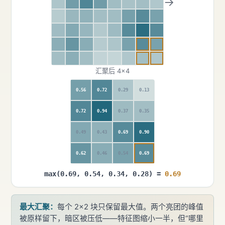
→
汇聚后 4×4
0.56
0.72
0.29
0.13
0.72
0.94
0.37
0.35
0.49
0.43
0.69
0.90
0.62
0.46
0.54
0.69
max(0.69, 0.54, 0.34, 0.28) =
0.69
最大汇聚：
每个 2×2 块只保留最大值。两个亮团的峰值
被原样留下，暗区被压低——特征图缩小一半，但“哪里