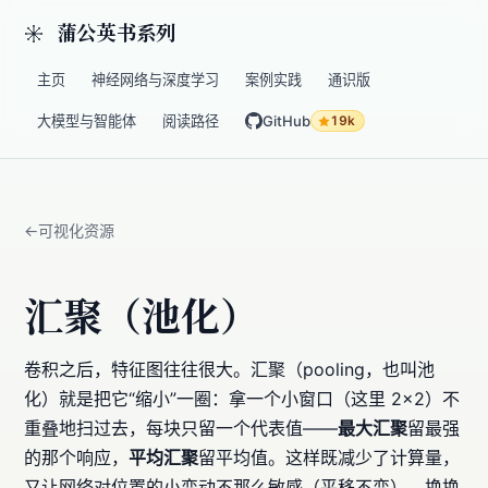
蒲公英书系列
主页
神经网络与深度学习
案例实践
通识版
大模型与智能体
阅读路径
GitHub
19k
可视化资源
汇聚（池化）
卷积之后，特征图往往很大。汇聚（pooling，也叫池
化）就是把它“缩小”一圈：拿一个小窗口（这里 2×2）不
重叠地扫过去，每块只留一个代表值——
最大汇聚
留最强
的那个响应，
平均汇聚
留平均值。这样既减少了计算量，
又让网络对位置的小变动不那么敏感（平移不变）。换换