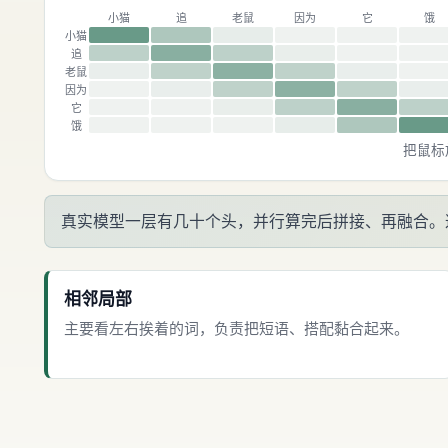
小猫
追
老鼠
因为
它
饿
小猫
追
老鼠
因为
它
饿
把鼠标
真实模型一层有几十个头，并行算完后拼接、再融合。这种“
相邻局部
主要看左右挨着的词，负责把短语、搭配黏合起来。