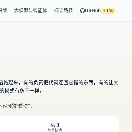
识版
大模型与智能体
阅读路径
GitHub
19k
把短语黏起来，有的负责把代词连回它指的东西，有的让大
的模式有多不一样。
不同的“看法”。
头 3
句首锚点