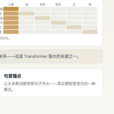
小猫
追
老鼠
因为
它
饿
猫
追
鼠
为
它
饿
00%。
这是 Transformer 强大的关键之一。
句首锚点
让大多数词都参照句子开头——真实模型里常见的一种
模式。