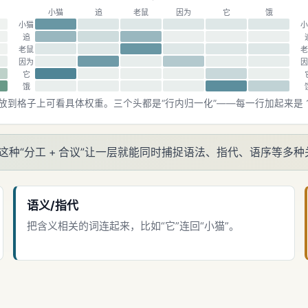
小猫
追
老鼠
因为
它
饿
小猫
小
追
老鼠
老
因为
因
它
饿
放到格子上可看具体权重。三个头都是“行内归一化”——每一行加起来是 1
分工 + 合议”让一层就能同时捕捉语法、指代、语序等多种关系——
语义/指代
把含义相关的词连起来，比如“它”连回“小猫”。