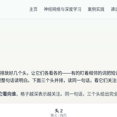
主页
神经网络与深度学习
案例实践
通
r 干脆并排放好几个头，让它们各看各的——有的盯着相邻的词
把整句话读明白。下面三个头并排，读同一句话，看它们关注
 它看向谁
，格子越深表示越关注。同一句话，三个头给出完全
头 2
语义 / 指代