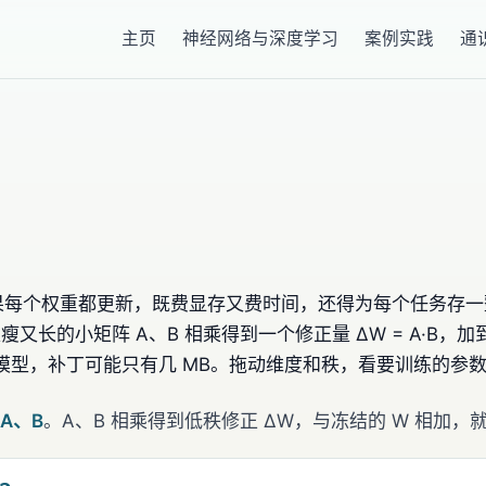
主页
神经网络与深度学习
案例实践
通
每个权重都更新，既费显存又费时间，还得为每个任务存一整
又长的小矩阵 A、B 相乘得到一个修正量 ΔW = A·B，加
GB 的模型，补丁可能只有几 MB。拖动维度和秩，看要训练的参
A、B
。A、B 相乘得到低秩修正 ΔW，与冻结的 W 相加