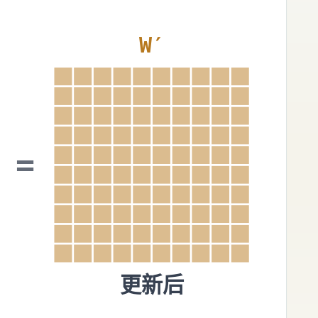
W′
=
更新后