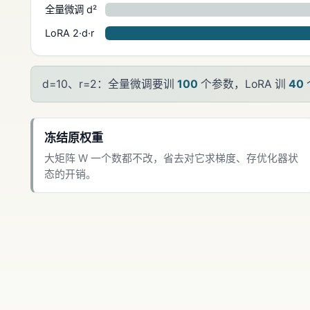
全量微调 d²
LoRA 2·d·r
d=10、r=2：全量微调要训
100
个参数，LoRA 训
40
冻结原权重
大矩阵 W 一个数都不改，省去对它求梯度、存优化器状
态的开销。