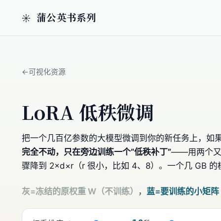
蒲公英书系列
可视化资源
LoRA 低秩微调
把一个几百亿参数的大模型微调到你的新任务上，如果
完全不动，只在旁边训练一个“低秩补丁”
——用两个又瘦
骤降到 2×d×r（r 很小，比如 4、8）。一个几 
灰=冻结的原权重 W（不训练）
，
蓝=要训练的小矩阵 