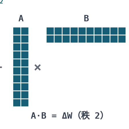
2
A
B
+
×
A·B = ΔW（秩 2）