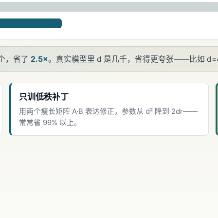
个，省了
2.5×
。真实模型里 d 是几千，省得更夸张——比如 d=409
只训低秩补丁
用两个瘦长矩阵 A·B 表达修正，参数从 d² 降到 2dr——
常常省 99% 以上。