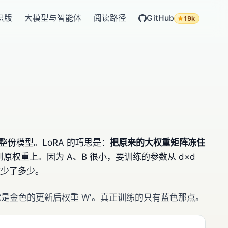
识版
大模型与智能体
阅读路径
GitHub
19k
份模型。LoRA 的巧思是：
把原来的大权重矩阵冻住
到原权重上。因为 A、B 很小，要训练的参数从 d×d
数少了多少。
，就是金色的更新后权重 W′。真正训练的只有蓝色那点。