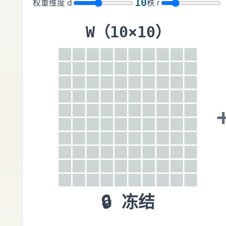
10
权重维度 d
秩 r
W（10×10）
🔒 冻结