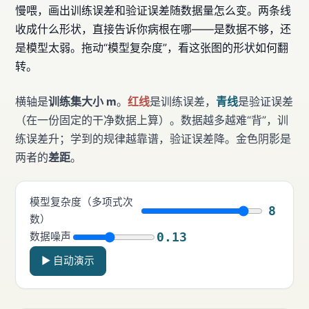
慢喂，画出训练误差和验证误差随数据量怎么变。两条线
收成什么形状，直接告诉你病根在哪——是数据不够，还
是模型太弱。拖动“模型复杂度”，看这张图的形状如何翻
转。
横轴是
训练集大小 m
。
红线
是训练误差，
青线
是验证误差
（在一份固定的干净数据上算）。数据越多越难“背”，训
练误差升；学到的规律越靠谱，验证误差降。金色阴影是
两者的
差距
。
模型复杂度（多项式次
8
数）
0.13
数据噪声
▶ 自动演示