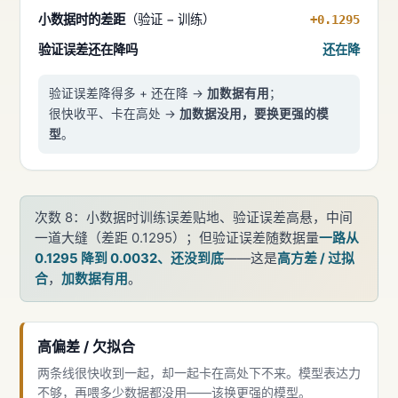
小数据时的差距
（验证 − 训练）
+0.1295
验证误差还在降吗
还在降
验证误差降得多 + 还在降 →
加数据有用
；
很快收平、卡在高处 →
加数据没用，要换更强的模
型
。
次数 8：小数据时训练误差贴地、验证误差高悬，中间
一道大缝（差距 0.1295）；但验证误差随数据量
一路从
0.1295 降到 0.0032、还没到底
——这是
高方差 / 过拟
合
，
加数据有用
。
高偏差 / 欠拟合
两条线很快收到一起，却一起卡在高处下不来。模型表达力
不够，再喂多少数据都没用——该换更强的模型。