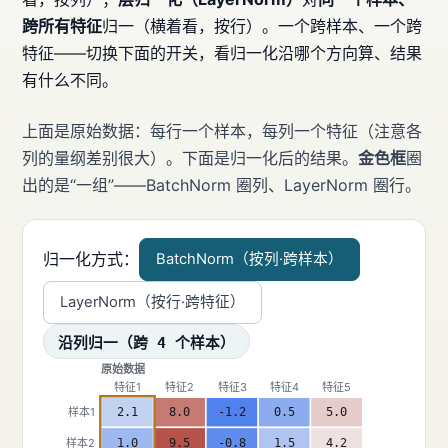
跨所有特征
归一（横着看，按行）。一个跨样本、一个跨
特征——切换下面的开关，看归一化沿哪个方向算、结果
有什么不同。
上面是原始数据：每行一个样本，每列一个特征（注意各
列的量纲差别很大）。下面是归一化后的结果。
金色框
圈
出的是“一组”——BatchNorm 圈列、LayerNorm 圈行。
归一化方式：
BatchNorm（按列·跨样本）
LayerNorm（按行·跨特征）
沿列归一（跨 4 个样本）
原始数据
特征1
特征2
特征3
特征4
特征5
样本1
2.1
8.0
-1.2
0.5
5.0
样本2
1.0
9.5
-0.8
1.5
4.2