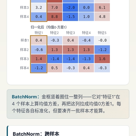
样本3
3.2
7.0
-2.0
0.0
6.1
样本4
0.4
8.8
-1.5
1.0
4.8
归一化后（均值0·方差1）
特征1
特征2
特征3
特征4
特征5
样本1
0.4
-0.3
0.4
-0.4
-0.0
样本2
-0.6
1.3
1.3
1.3
-1.2
样本3
1.4
-1.4
-1.4
-1.3
1.6
样本4
-1.2
0.5
-0.3
0.4
-0.3
BatchNorm：
金框竖着圈住一整列——它对“特征1”在
4 个样本上算均值方差，再把这列拉成均值0方差1。每
个特征各自标准化，但要凑齐一批样本才能算。
BatchNorm：跨样本