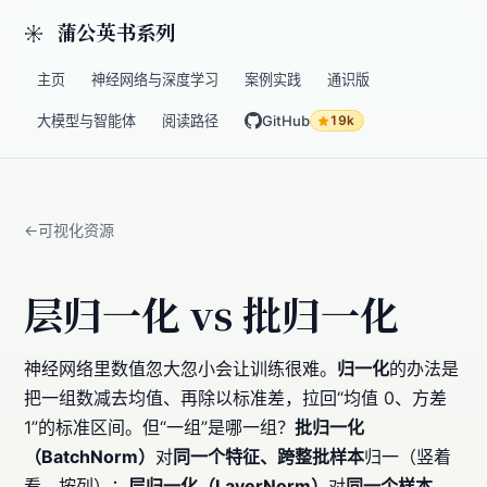
蒲公英书系列
主页
神经网络与深度学习
案例实践
通识版
大模型与智能体
阅读路径
GitHub
19k
可视化资源
层归一化 vs 批归一化
神经网络里数值忽大忽小会让训练很难。
归一化
的办法是
把一组数减去均值、再除以标准差，拉回“均值 0、方差
1”的标准区间。但“一组”是哪一组？
批归一化
（BatchNorm）
对
同一个特征、跨整批样本
归一（竖着
看，按列）；
层归一化（LayerNorm）
对
同一个样本、