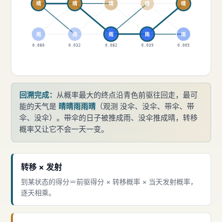
晴
晴
晴
晴
晴
雨
雨
雨
雨
雨
0.080
0.032
0.082
0.039
0.005
回溯完成：
从概率最大的终点沿青色前驱往回走，最可
能的天气是
晴晴雨雨晴
（观测 没伞、没伞、带伞、带
伞、没伞）。带伞的日子被推成雨、没伞推成晴，转移
概率又让它不会一天一变。
转移 × 发射
到某状态的得分＝前驱得分 × 转移概率 × 当天发射概率，
逐天相乘。