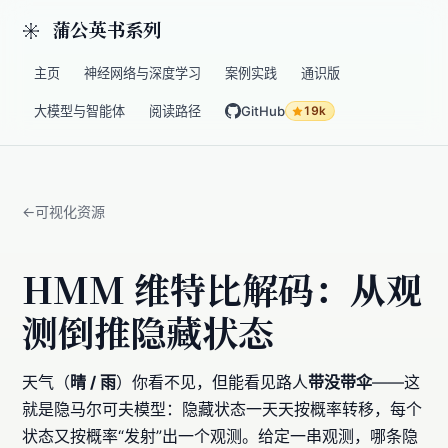
蒲公英书系列
主页
神经网络与深度学习
案例实践
通识版
大模型与智能体
阅读路径
GitHub
19k
可视化资源
HMM 维特比解码：从观
测倒推隐藏状态
天气（
晴 / 雨
）你看不见，但能看见路人
带没带伞
——这
就是隐马尔可夫模型：隐藏状态一天天按概率转移，每个
状态又按概率“发射”出一个观测。给定一串观测，哪条隐