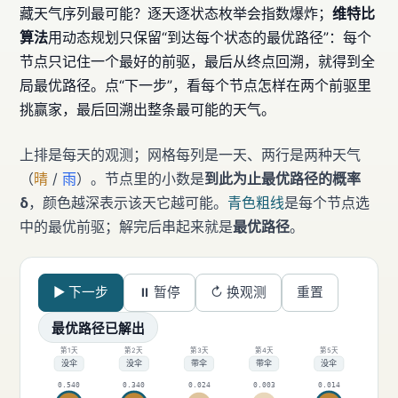
藏天气序列最可能？逐天逐状态枚举会指数爆炸；
维特比
算法
用动态规划只保留“到达每个状态的最优路径”：每个
节点只记住一个最好的前驱，最后从终点回溯，就得到全
局最优路径。点“下一步”，看每个节点怎样在两个前驱里
挑赢家，最后回溯出整条最可能的天气。
上排是每天的观测；网格每列是一天、两行是两种天气
（
晴
/
雨
）。节点里的小数是
到此为止最优路径的概率
δ
，颜色越深表示该天它越可能。
青色粗线
是每个节点选
中的最优前驱；解完后串起来就是
最优路径
。
▶ 下一步
⏸ 暂停
↻ 换观测
重置
最优路径已解出
第1天
第2天
第3天
第4天
第5天
没伞
没伞
带伞
带伞
没伞
0.540
0.340
0.024
0.003
0.014