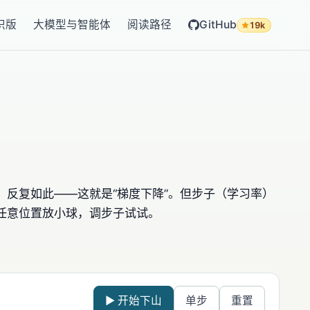
识版
大模型与智能体
阅读路径
GitHub
19k
，反复如此——这就是“梯度下降”。但步子（学习率）
任意位置放小球，调步子试试。
。
▶ 开始下山
单步
重置