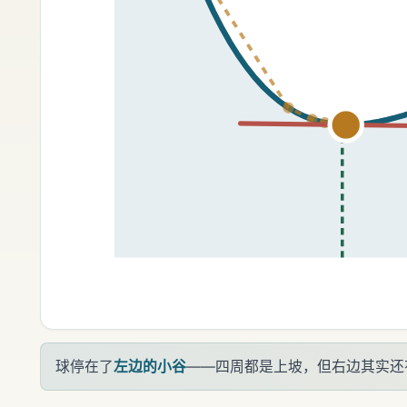
球停在了
左边的小谷
——四周都是上坡，但右边其实还