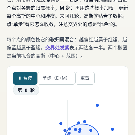
个点对各簇的归属概率；
M 步
：再用这些概率加权，更新
每个高斯的中心和胖瘦。来回几轮，高斯就贴合了数据。
点“单步”看它怎么收敛，注意交界处的点是“混色”的。
每个点的颜色按它的
软归属
混合：越偏红越属于红簇、越
偏蓝越属于蓝簇，
交界处发紫
表示两边各一半。两个椭圆
是当前拟合的高斯（中心 + 范围）。
⏸ 暂停
单步（E+M）
重置
第 8 轮