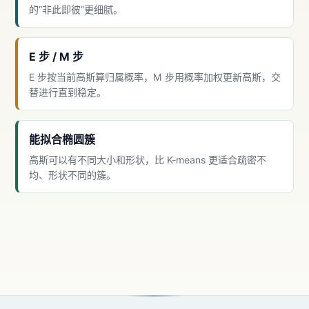
的“非此即彼”更细腻。
E 步 / M 步
E 步按当前高斯算归属概率，M 步用概率加权更新高斯，交
替进行直到稳定。
能拟合椭圆簇
高斯可以有不同大小和形状，比 K-means 更适合疏密不
均、形状不同的簇。