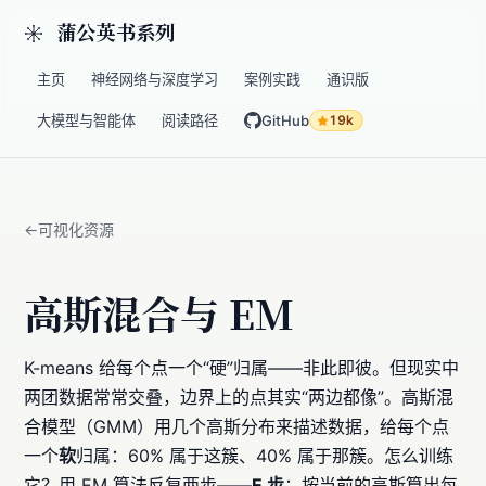
蒲公英书系列
主页
神经网络与深度学习
案例实践
通识版
大模型与智能体
阅读路径
GitHub
19k
可视化资源
高斯混合与 EM
K-means 给每个点一个“硬”归属——非此即彼。但现实中
两团数据常常交叠，边界上的点其实“两边都像”。高斯混
合模型（GMM）用几个高斯分布来描述数据，给每个点
一个
软
归属：60% 属于这簇、40% 属于那簇。怎么训练
它？用 EM 算法反复两步——
E 步
：按当前的高斯算出每