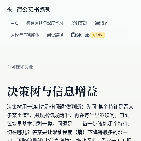
蒲公英书系列
主页
神经网络与深度学习
案例实践
通识版
大模型与智能体
阅读路径
GitHub
19k
可视化资源
决策树与信息增益
决策树用一连串“是非问题”做判断：先问“某个特征是否大
于某个值”，把数据切成两半，再在每半里继续问，直到
每块里基本只剩一类。问题是——每一步该挑哪个特征、
切在哪儿？答案是
让混乱程度（熵）下降得最多
的那一
刀，下降的量就叫“信息增益”。拖动深度，看它一刀刀把