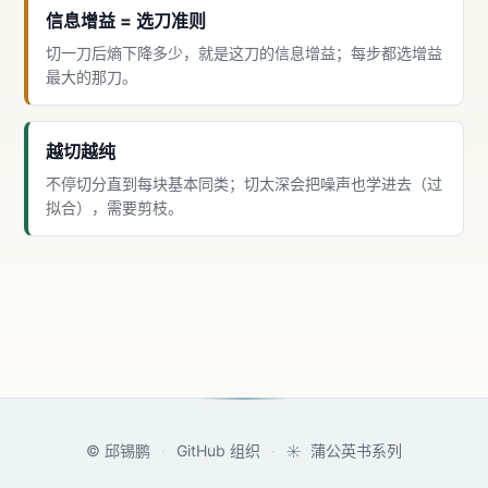
信息增益 = 选刀准则
切一刀后熵下降多少，就是这刀的信息增益；每步都选增益
最大的那刀。
越切越纯
不停切分直到每块基本同类；切太深会把噪声也学进去（过
拟合），需要剪枝。
©
邱锡鹏
·
GitHub 组织
·
蒲公英书系列