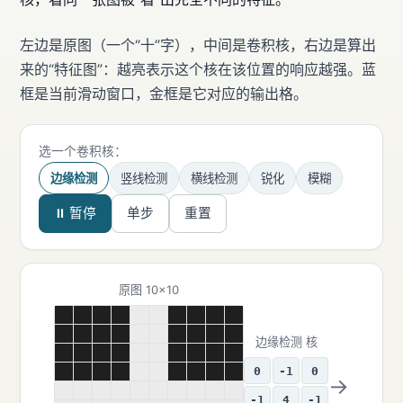
左边是原图（一个“十”字），中间是卷积核，右边是算出
来的“特征图”：越亮表示这个核在该位置的响应越强。蓝
框是当前滑动窗口，金框是它对应的输出格。
选一个卷积核：
边缘检测
竖线检测
横线检测
锐化
模糊
▶ 自动滑动
单步
重置
原图 10×10
边缘检测 核
0
-1
0
→
-1
4
-1