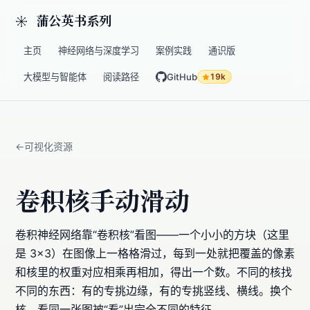
蒲公英书系列
主页
神经网络与深度学习
案例实践
通识版
大模型与智能体
阅读路径
GitHub
19k
可视化资源
卷积核手动滑动
卷积神经网络靠“卷积核”看图——一个小小的方块（这里
是 3×3）在图像上一格格滑过，每到一处就把覆盖的像素
和核里的权重对应相乘再相加，得出一个数。不同的核找
不同的东西：有的专挑边缘，有的专挑竖线、横线。换个
核，看同一张图被“看”出完全不同的特征。