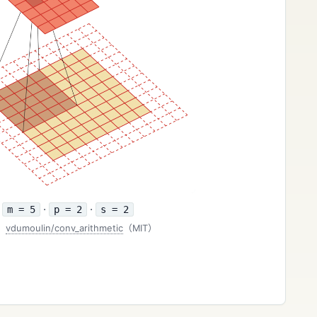
·
·
m = 5
p = 2
s = 2
：
vdumoulin/conv_arithmetic
（MIT）