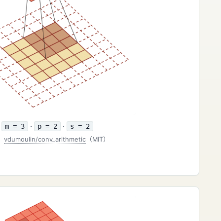
·
·
m = 3
p = 2
s = 2
：
vdumoulin/conv_arithmetic
（MIT）