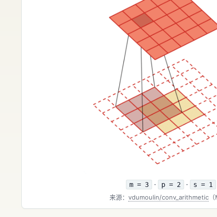
·
·
m = 3
p = 2
s = 1
来源：
vdumoulin/conv_arithmetic
（