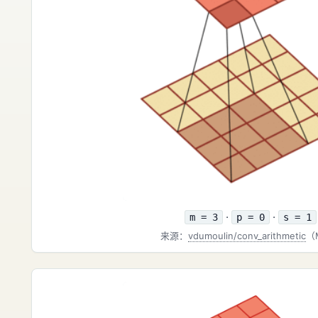
·
·
m = 3
p = 0
s = 1
来源：
vdumoulin/conv_arithmetic
（