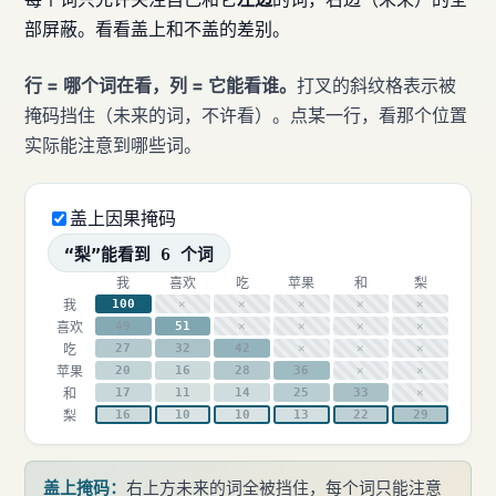
部屏蔽。看看盖上和不盖的差别。
行 = 哪个词在看，列 = 它能看谁。
打叉的斜纹格表示被
掩码挡住（未来的词，不许看）。点某一行，看那个位置
实际能注意到哪些词。
盖上因果掩码
“梨”能看到 6 个词
我
喜欢
吃
苹果
和
梨
我
100
✕
✕
✕
✕
✕
喜欢
49
51
✕
✕
✕
✕
吃
27
32
42
✕
✕
✕
苹果
20
16
28
36
✕
✕
和
17
11
14
25
33
✕
梨
16
10
10
13
22
29
盖上掩码：
右上方未来的词全被挡住，每个词只能注意