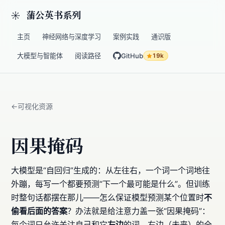
蒲公英书系列
主页
神经网络与深度学习
案例实践
通识版
大模型与智能体
阅读路径
GitHub
19k
可视化资源
因果掩码
大模型是“自回归”生成的：从左往右，一个词一个词地往
外蹦，每写一个都要预测“下一个最可能是什么”。但训练
时整句话都摆在那儿——怎么保证模型预测某个位置时
不
偷看后面的答案
？办法就是给注意力盖一张“因果掩码”：
每个词只允许关注自己和它
左边
的词，右边（未来）的全