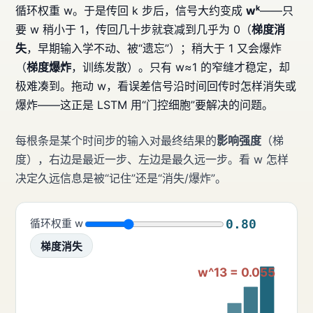
循环权重 w。于是传回 k 步后，信号大约变成
wᵏ
——只
要 w 稍小于 1，传回几十步就衰减到几乎为 0（
梯度消
失
，早期输入学不动、被“遗忘”）；稍大于 1 又会爆炸
（
梯度爆炸
，训练发散）。只有 w≈1 的窄缝才稳定，却
极难凑到。拖动 w，看误差信号沿时间回传时怎样消失或
爆炸——这正是 LSTM 用“门控细胞”要解决的问题。
每根条是某个时间步的输入对最终结果的
影响强度
（梯
度），右边是最近一步、左边是最久远一步。看 w 怎样
决定久远信息是被“记住”还是“消失/爆炸”。
0.80
循环权重 w
梯度消失
w^13 = 0.055