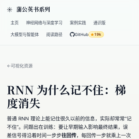
蒲公英书系列
主页
神经网络与深度学习
案例实践
通识版
大模型与智能体
阅读路径
GitHub
19k
可视化资源
RNN 为什么记不住：梯
度消失
普通 RNN 理论上能记住很久以前的信息，实际却常常“记
不住”。问题出在训练：要让早期输入影响最终结果，误
差信号得沿着时间一步步
往回传
，每回传一步就乘上一次