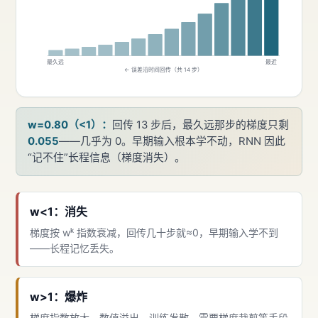
最久远
最近
← 误差沿时间回传（共 14 步）
w=0.80（<1）：
回传 13 步后，最久远那步的梯度只剩
0.055
——几乎为 0。早期输入根本学不动，RNN 因此
“记不住”长程信息（梯度消失）。
w<1：消失
梯度按 wᵏ 指数衰减，回传几十步就≈0，早期输入学不到
——长程记忆丢失。
w>1：爆炸
梯度指数放大，数值溢出、训练发散。需要梯度裁剪等手段